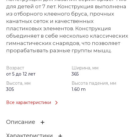
для детей от 7 лет. Конструкция выполнена
из отборного клееного бруса, прочных
канатных сеток и качественных
пластиковых элементов. Конструкция
объединяет в себе несколько классических
гимнастических снарядов, что позволяет
прорабатывать разные группы мышц.
Возраст
Ширина, мм
от 5 до 12 лет
365
Высота, мм
Высота падения, мм
305
1.60 m
Все характеристики
Описание
Характеристики
Конструкция для лазания серии Spider Two для детей