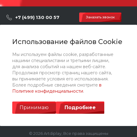
+7 (499) 130 00 57
Заказать звонок
hey@artdiplay.ru
г. Москва, Марксистская 3 стр.2
Использование файлов Cookie
Мы используем файлы cookie, разработанные
О компании
нашими специалистами и третьими лицами,
для анализа событий на нашем веб-сайте.
Продолжая просмотр страниц нашего сайта,
Каталог
вы принимаете условия его использования.
Более подробные сведения смотрите
в
Политике конфиденциальности
.
Услуги
Принимаю
Подробнее
© 2026 Artdiplay, Все права защищены