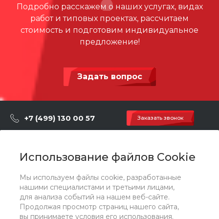
Подробно расскажем о наших услугах, видах
Высота падения, мм
1.50 m
работ и типовых проектах, рассчитаем
Материал
Пластик, Сталь с порошко
стоимость и подготовим индивидуальное
вой покраской
предложение!
Способ установки
Бетонирование / анкерно
е крепление
Задать вопрос
Дополнительно
Размер: 7,4 x 3,5 x 4,45m (Дх
ШхВ)
+7 (499) 130 00 57
Заказать звонок
hey@artdiplay.ru
г. Москва, Марксистская 3 стр.2
Использование файлов Cookie
Мы используем файлы cookie, разработанные
О компании
нашими специалистами и третьими лицами,
для анализа событий на нашем веб-сайте.
Продолжая просмотр страниц нашего сайта,
Каталог
вы принимаете условия его использования.