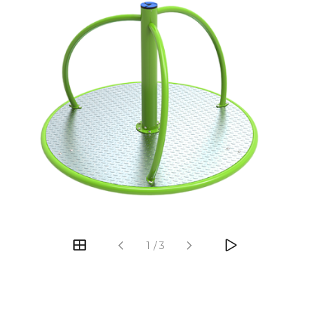
‹
›
1
/
3