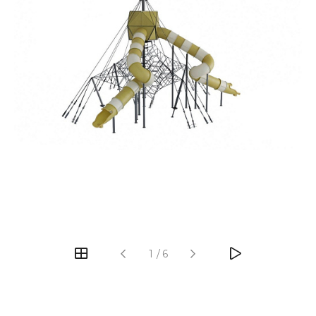
‹
›
1
/
6