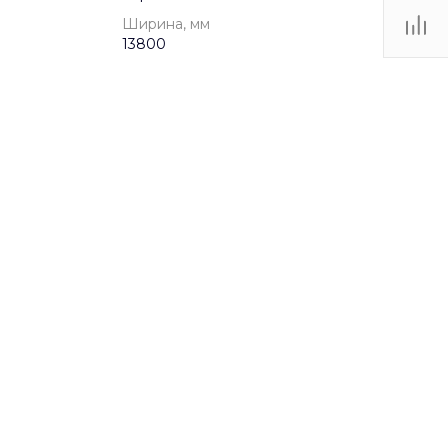
Ширина, мм
13800
от 5 до 12 лет
hnyy_most
Игровые комплексы
12400
13800