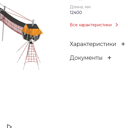
Длина, мм
12400
Все характеристики
Характеристики
Документы
Возраст
igrovoy_kompleks_oblac
Тип
20.17 МБ
.DWG
Длина, мм
Ширина, мм