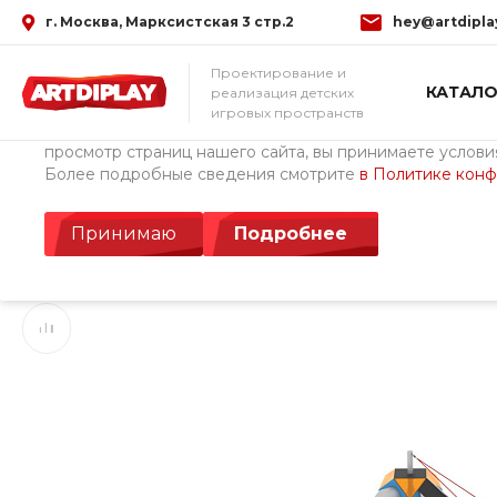
г. Москва, Марксистская 3 стр.2
hey@artdipla
Использование файлов Cookie
Проектирование и
КАТАЛО
реализация детских
Мы используем файлы cookie, разработанные нашими с
игровых пространств
третьими лицами, для анализа событий на нашем веб-с
просмотр страниц нашего сайта, вы принимаете условия
Более подробные сведения смотрите
в Политике кон
Главная
/
Каталог товаров
/
Детские площадки ArtDiPlay (Росс
Игровой комплекс
Принимаю
Подробнее