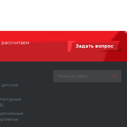
7520
2800
Армированный синтетический канат,
Нержавеющая сталь, Сталь с
, рассчитаем
порошковой покраской
Задать вопрос
 детские
тектурные
Ф)
циональные
ортивные