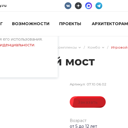
y.ru
Г
ВОЗМОЖНОСТИ
ПРОЕКТЫ
АРХИТЕКТОРАМ
пециалистами и
айте. Продолжая
 его использования.
фиденциальности
.
ия)
/
Лазательные игровые комплексы
/
Комбо
/
Игровой
 Облачный мост
Артикул:
07.10.06.02
Заказать
Возраст
от 5 до 12 лет