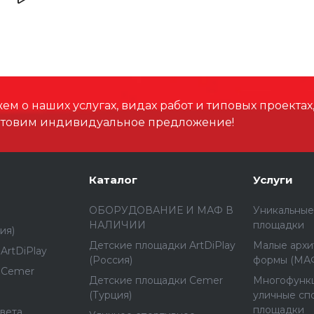
Высота, мм
Высота падения, мм
Материал
м о наших услугах, видах работ и типовых проектах
отовим индивидуальное предложение!
Каталог
Услуги
ОБОРУДОВАНИЕ И МАФ В
Уникальные
НАЛИЧИИ
площадки
ия)
Детские площадки ArtDiPlay
Малые архи
ArtDiPlay
(Россия)
формы (МА
 Cemer
Детские площадки Cemer
Многофунк
(Турция)
уличные сп
площадки
вета