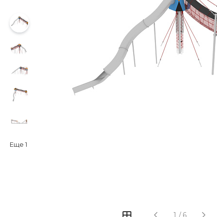
Еще
1
‹
›
1
/
6