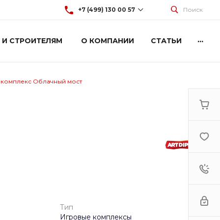
+7 (499) 130 00 57
Поиск
...
 И СТРОИТЕЛЯМ
О КОМПАНИИ
СТАТЬИ
+7 (499) 130 00 57
г. Москва, Марксистская 3
стр.2
Пн-Пт: 9:00-18:00
Cб-Вс: Выходной
 комплекс Облачный мост
hey@artdiplay.ru
Тип
Игровые комплексы