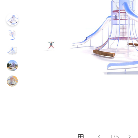
‹
›
1
/
5