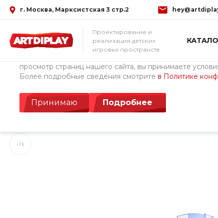
г. Москва, Марксистская 3 стр.2
hey@artdipla
Использование файлов Cookie
Проектирование и
КАТАЛО
реализация детских
Мы используем файлы cookie, разработанные нашими с
игровых пространств
третьими лицами, для анализа событий на нашем веб-с
просмотр страниц нашего сайта, вы принимаете условия
Более подробные сведения смотрите
в Политике кон
Главная
/
Каталог товаров
/
Детские площадки ArtDiPlay (Росс
Башня Управление
Принимаю
Подробнее