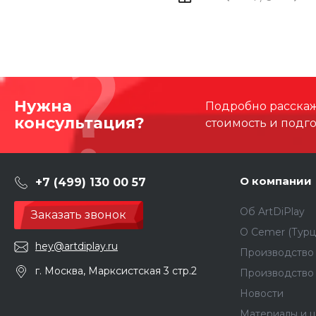
Нужна
Подробно расскаже
консультация?
стоимость и подг
О компании
+7 (499) 130 00 57
Об ArtDiPlay
Заказать звонок
О Сemer (Турц
hey@artdiplay.ru
Производство 
г. Москва, Марксистская 3 стр.2
Производство
Новости
Материалы и ц