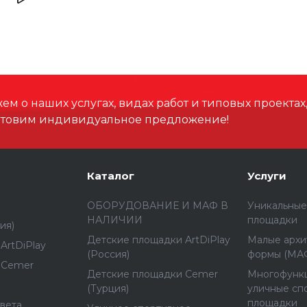
Высота, мм
Высота падения, мм
Материал
м о наших услугах, видах работ и типовых проектах
отовим индивидуальное предложение!
Каталог
Услуги
ОБОРУДОВАНИЕ И МАФ В
Уникальные
НАЛИЧИИ
площадки
ия)
Детские площадки ArtDiPlay
Малые архи
ArtDiPlay
(Россия)
формы (МА
 Cemer
Детские площадки Cemer
Многофунк
(Турция)
уличные сп
площадки
вета