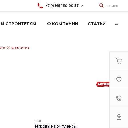
+7 (499) 130 00 57
Поиск
...
 И СТРОИТЕЛЯМ
О КОМПАНИИ
СТАТЬИ
+7 (499) 130 00 57
г. Москва, Марксистская 3
стр.2
Пн-Пт: 9:00-18:00
Cб-Вс: Выходной
шня Управление
hey@artdiplay.ru
Тип
Игровые комплексы