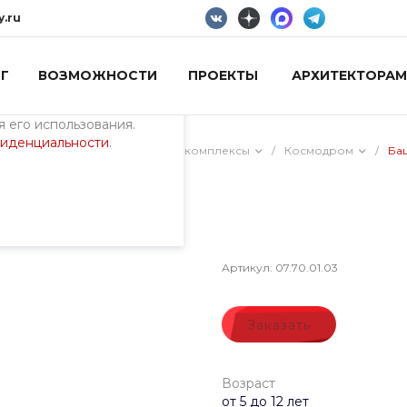
y.ru
Г
ВОЗМОЖНОСТИ
ПРОЕКТЫ
АРХИТЕКТОРАМ
пециалистами и
айте. Продолжая
 его использования.
фиденциальности
.
ия)
/
Тематические игровые комплексы
/
Космодром
/
Ба
Артикул:
07.70.01.03
Заказать
Возраст
от 5 до 12 лет