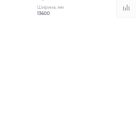
Ширина, мм
13600
от 5 до 12 лет
Игровые комплексы
14800
13600