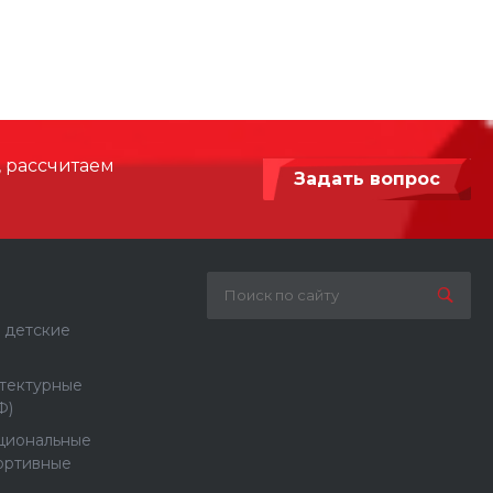
8250
1900
Сталь с порошковой покраской
, рассчитаем
Задать вопрос
 детские
тектурные
Ф)
циональные
ортивные