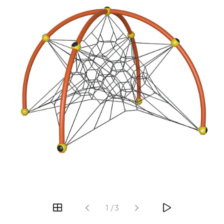
‹
›
1
/
3