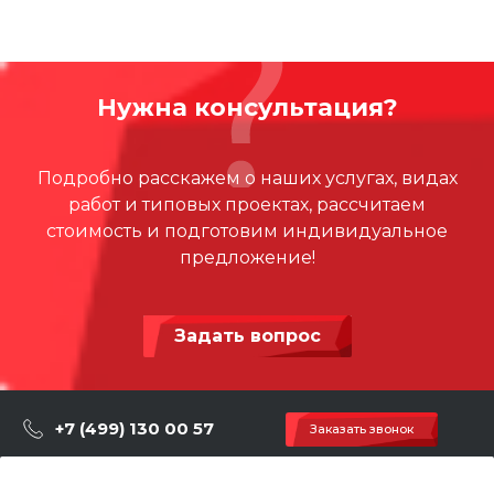
Длина, мм
1500
CITIO_CFHTS
Ширина, мм
1500
139.51 КБ
.dwg
Высота, мм
1500
Нужна консультация?
Материал
EPDM
Подробно расскажем о наших услугах, видах
работ и типовых проектах, рассчитаем
стоимость и подготовим индивидуальное
предложение!
Задать вопрос
+7 (499) 130 00 57
Заказать звонок
hey@artdiplay.ru