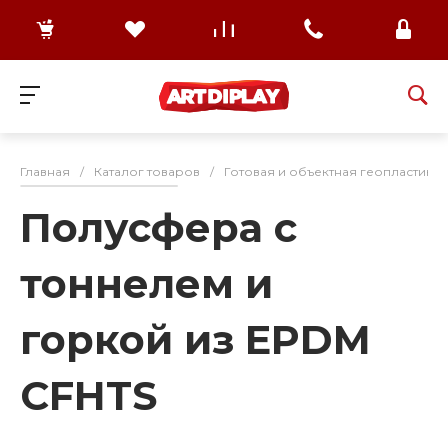
Главная
/
Каталог товаров
/
Готовая и объектная геопластика
Полусфера с
тоннелем и
горкой из EPDM
CFHTS