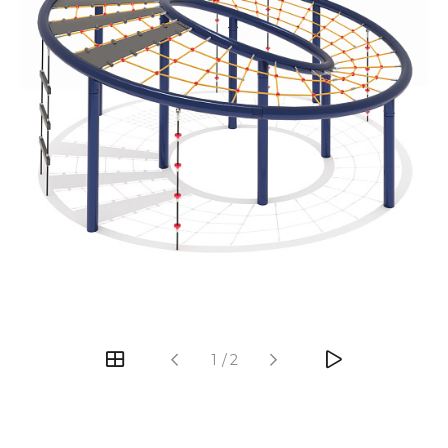
‹
›
1
/
2