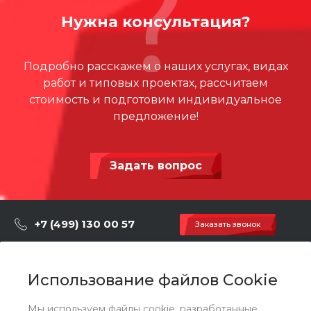
Высота, мм
4000
161.22 КБ
.dwg
Нужна консультация?
Материал
Сталь с порошковой покр
аской
Подробно расскажем о наших услугах, видах
работ и типовых проектах, рассчитаем
стоимость и подготовим индивидуальное
предложение!
Задать вопрос
+7 (499) 130 00 57
Заказать звонок
hey@artdiplay.ru
г. Москва, Марксистская 3 стр.2
Использование файлов Cookie
Мы используем файлы cookie, разработанные