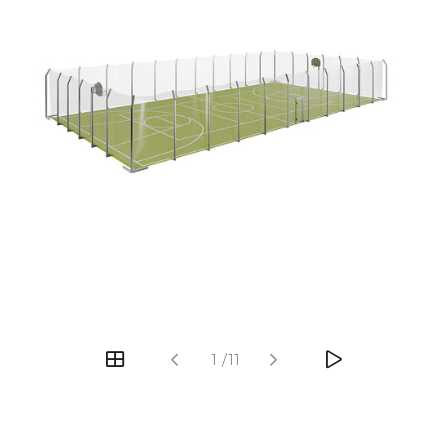
‹
›
1
/
11