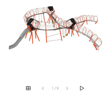
‹
›
1
/
9