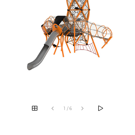
‹
›
1
/
6