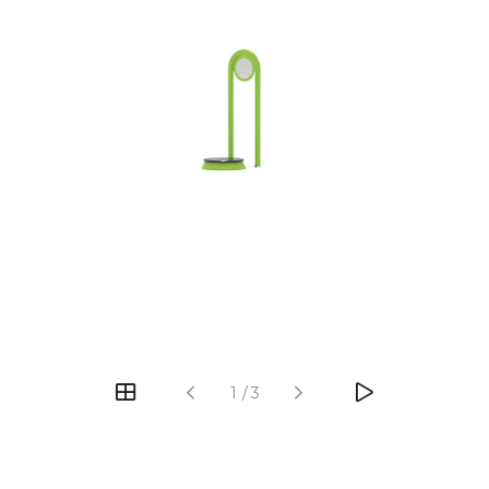
‹
›
1
/
3