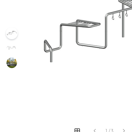
‹
›
1
/
3