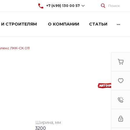
+7 (499) 130 00 57
Поиск
...
 И СТРОИТЕЛЯМ
О КОМПАНИИ
СТАТЬИ
+7 (499) 130 00 57
г. Москва, Марксистская 3
стр.2
Пн-Пт: 9:00-18:00
Cб-Вс: Выходной
лекс ЛКК-СК.011
hey@artdiplay.ru
Ширина, мм
3200