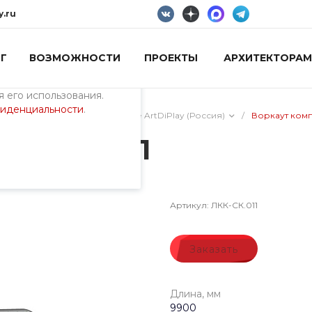
y.ru
Г
ВОЗМОЖНОСТИ
ПРОЕКТЫ
АРХИТЕКТОРАМ
пециалистами и
айте. Продолжая
 его использования.
фиденциальности
.
ие
/
Воркаут оборудование ArtDiPlay (Россия)
/
Воркаут комп
ЛКК-СК.011
Артикул:
ЛКК-СК.011
Заказать
Длина, мм
9900