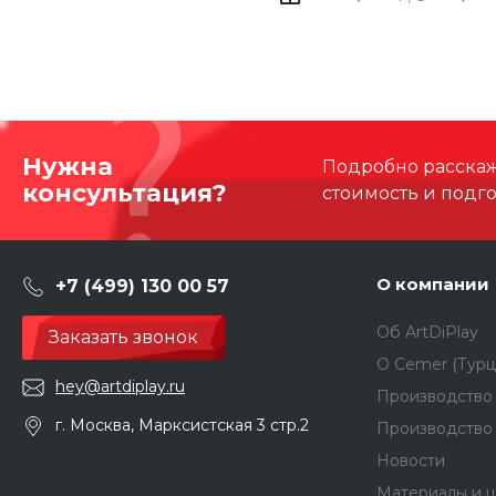
Нужна
Подробно расскаже
консультация?
стоимость и подг
О компании
+7 (499) 130 00 57
Об ArtDiPlay
Заказать звонок
О Сemer (Турц
hey@artdiplay.ru
Производство 
г. Москва, Марксистская 3 стр.2
Производство
Новости
Материалы и ц