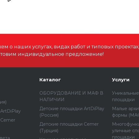
м о наших услугах, видах работ и типовых проектах
отовим индивидуальное предложение!
Каталог
Услуги
ОБОРУДОВАНИЕ И МАФ В
Уникальные
НАЛИЧИИ
площадки
ия)
Детские площадки ArtDiPlay
Малые архи
ArtDiPlay
(Россия)
формы (МА
 Cemer
Детские площадки Cemer
Многофунк
(Турция)
уличные сп
площадки
вета