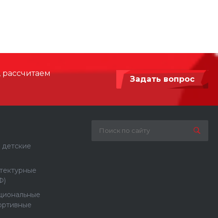
, рассчитаем
Задать вопрос
 детские
тектурные
Ф)
циональные
ортивные