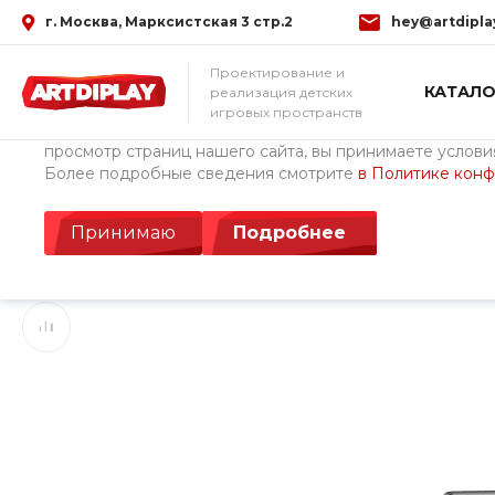
г. Москва, Марксистская 3 стр.2
hey@artdipla
Использование файлов Cookie
Проектирование и
КАТАЛО
реализация детских
Мы используем файлы cookie, разработанные нашими с
игровых пространств
третьими лицами, для анализа событий на нашем веб-с
просмотр страниц нашего сайта, вы принимаете условия
Более подробные сведения смотрите
в Политике кон
Главная
/
Каталог товаров
/
Уличное спортивное оборудован
Воркаут комплекс 
Принимаю
Подробнее