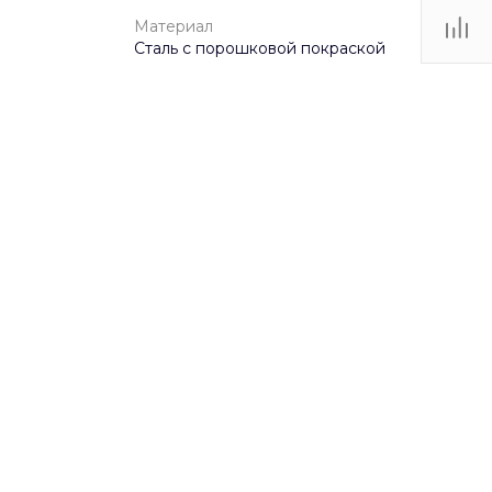
Материал
Сталь с порошковой покраской
9900
3200
2400
Сталь с порошковой покраской