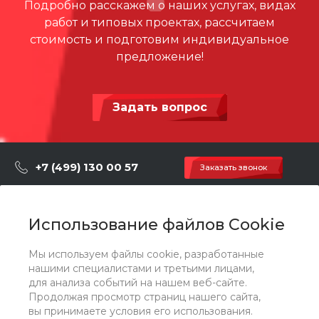
Подробно расскажем о наших услугах, видах
работ и типовых проектах, рассчитаем
стоимость и подготовим индивидуальное
предложение!
Задать вопрос
+7 (499) 130 00 57
Заказать звонок
hey@artdiplay.ru
г. Москва, Марксистская 3 стр.2
Использование файлов Cookie
Мы используем файлы cookie, разработанные
О компании
нашими специалистами и третьими лицами,
для анализа событий на нашем веб-сайте.
Продолжая просмотр страниц нашего сайта,
Каталог
вы принимаете условия его использования.