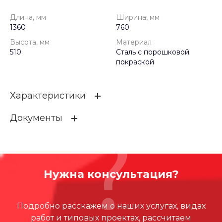
Длина, мм
Ширина, мм
1360
760
Высота, мм
Материал
510
Сталь с порошковой
покраской
Характеристики
Документы
Длина, мм
1360
Ширина, мм
760
CITIO_CWR0104
Высота, мм
510
21.92 КБ
.DWG
Нужна консультация?
Материал
Сталь с порошковой покр
аской
Подробно расскажем о наших услугах, видах
работ и типовых проектах, рассчитаем