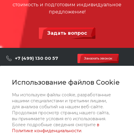
стоимость и подготовим индивидуальное
предложение!
Задать вопрос
+7 (499) 130 00 57
Заказать звонок
hey@artdiplay.ru
г. Москва, Марксистская 3 стр.2
Использование файлов Cookie
Мы используем файлы cookie, разработанные
О компании
нашими специалистами и третьими лицами,
для анализа событий на нашем веб-сайте.
Продолжая просмотр страниц нашего сайта,
Каталог
вы принимаете условия его использования.
Более подробные сведения смотрите
в
Политике конфиденциальности
.
Услуги