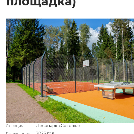
площадка)
Лесопарк «Соколка»
Локация
2025 год
Реализация