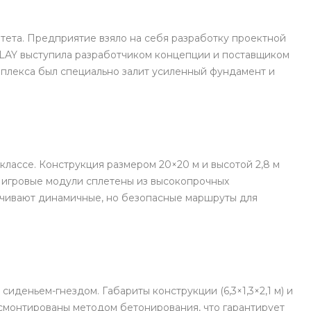
тета. Предприятие взяло на себя разработку проектной
PLAY выступила разработчиком концепции и поставщиком
мплекса был специально залит усиленный фундамент и
лассе. Конструкция размером 20×20 м и высотой 2,8 м
 а игровые модули сплетены из высокопрочных
печивают динамичные, но безопасные маршруты для
сиденьем-гнездом. Габариты конструкции (6,3×1,3×2,1 м) и
ы смонтированы методом бетонирования, что гарантирует