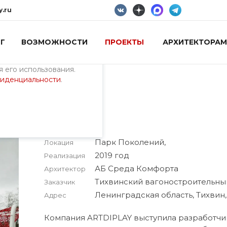
y.ru
Г
ВОЗМОЖНОСТИ
ПРОЕКТЫ
АРХИТЕКТОРАМ
пециалистами и
айте. Продолжая
 его использования.
фиденциальности
.
 Тихвин
Парк Поколений,
Локация
2019 год
Реализация
АБ Среда Комфорта
Архитектор
Тихвинский вагоностроительны
Заказчик
Ленинградская область, Тихвин
Адрес
Компания ARTDIPLAY выступила разработч