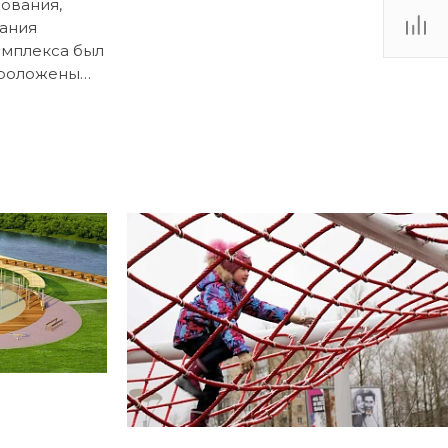
ования,
ания
омплекса был
проложены
е.