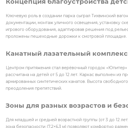
Концепция благоустройства детс
Ключевую роль в создании парка сыграл Тихвинский ваго
документации, монтаж уличного освещения, установку с
игрового оборудования, адаптировав решения под рельеф
проложены пешеходные дорожки к смотровой площадке.
Канатный лазательный комплекс
Центром притяжения стал верёвочный городок «Юпитер» —
рассчитана на детей от 5 до 12 лет. Каркас выполнен из 
армированных синтетических канатов. Высота свободного
преодоления препятствий.
Зоны для разных возрастов и бе
Для младшей и средней возрастной группы (от 3 до 12 лет)
зона безопасности (7,2×6,3 м) позволяют комфортно разм