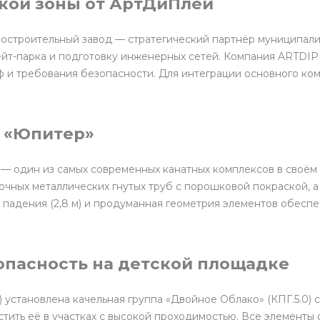
кой зоны от АртДиПлей
ностроительный завод — стратегический партнёр муниципали
кейт-парка и подготовку инженерных сетей. Компания ARTDI
 и требования безопасности. Для интеграции основного ко
 «Юпитер»
 один из самых современных канатных комплексов в своём к
прочных металлических гнутых труб с порошковой покраской,
 падения (2,8 м) и продуманная геометрия элементов обес
зопасность на детской площадке
 установлена качельная группа «Двойное Облако» (КПГ.5.0) с 
естить её в участках с высокой проходимостью. Все элемент