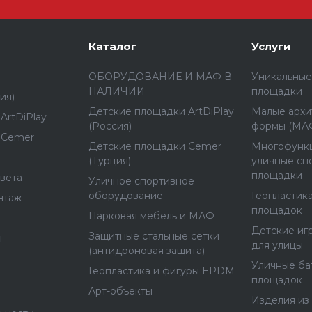
Каталог
Услуги
ОБОРУДОВАНИЕ И МАФ В
Уникальные
НАЛИЧИИ
площадки
ия)
Детские площадки ArtDiPlay
Малые архи
ArtDiPlay
(Россия)
формы (МА
 Cemer
Детские площадки Cemer
Многофунк
(Турция)
уличные сп
площадки
вета
Уличное спортивное
оборудование
Геопластика
нтаж
площадок
Парковая мебель и МАФ
Детские иг
Защитные стальные сетки
ы
для улицы
(антидроновая защита)
Уличные ба
Геопластика и фигуры EPDM
площадок
Арт-объекты
Изделия из 