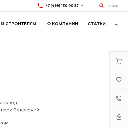
+7 (499) 130 00 57
Поиск
...
 И СТРОИТЕЛЯМ
О КОМПАНИИ
СТАТЬИ
+7 (499) 130 00 57
г. Москва, Марксистская 3
стр.2
Пн-Пт: 9:00-18:00
Cб-Вс: Выходной
hey@artdiplay.ru
й завод
, парк Поколений
иком