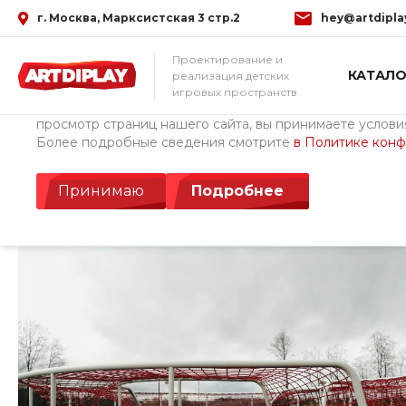
г. Москва, Марксистская 3 стр.2
hey@artdipla
Использование файлов Cookie
Проектирование и
КАТАЛО
реализация детских
Мы используем файлы cookie, разработанные нашими с
игровых пространств
третьими лицами, для анализа событий на нашем веб-с
просмотр страниц нашего сайта, вы принимаете условия
Более подробные сведения смотрите
в Политике кон
Главная
/
Проекты
/
Парк Поколений, г. Тихвин
Парк Поколений, г.
Принимаю
Подробнее