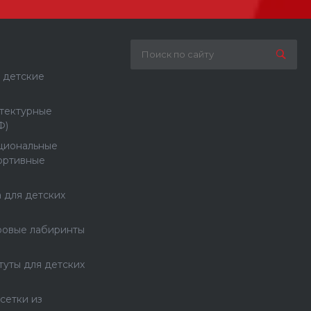
 детские
тектурные
Ф)
циональные
ортивные
 для детских
ровые лабиринты
туты для детских
сетки из