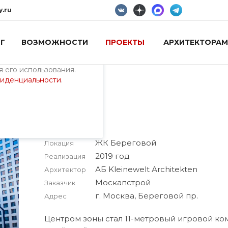
y.ru
Г
ВОЗМОЖНОСТИ
ПРОЕКТЫ
АРХИТЕКТОРАМ
пециалистами и
айте. Продолжая
 его использования.
фиденциальности
.
ЖК Береговой
Локация
2019 год
Реализация
АБ Kleinewelt Аrchitekten
Архитектор
Москапстрой
Заказчик
г. Москва, Береговой пр.
Адрес
Центром зоны стал 11-метровый игровой ко