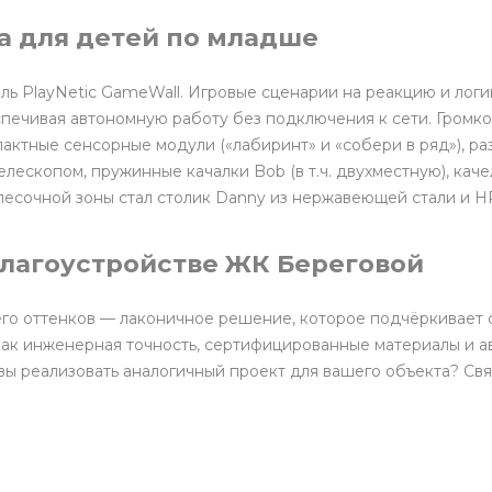
а для детей по младше
ь PlayNetic GameWall. Игровые сценарии на реакцию и логи
спечивая автономную работу без подключения к сети. Громко
актные сенсорные модули («лабиринт» и «собери в ряд»), р
елескопом, пружинные качалки Bob (в т.ч. двухместную), кач
песочной зоны стал столик Danny из нержавеющей стали и H
благоустройстве ЖК Береговой
го оттенков — лаконичное решение, которое подчёркивает 
как инженерная точность, сертифицированные материалы и а
овы реализовать аналогичный проект для вашего объекта? Св