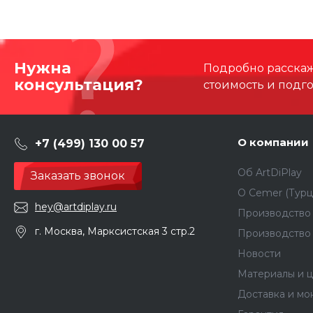
Нужна
Подробно расскаже
консультация?
стоимость и подг
О компании
+7 (499) 130 00 57
Об ArtDiPlay
Заказать звонок
О Сemer (Турц
hey@artdiplay.ru
Производство 
г. Москва, Марксистская 3 стр.2
Производство
Новости
Материалы и ц
Доставка и мо