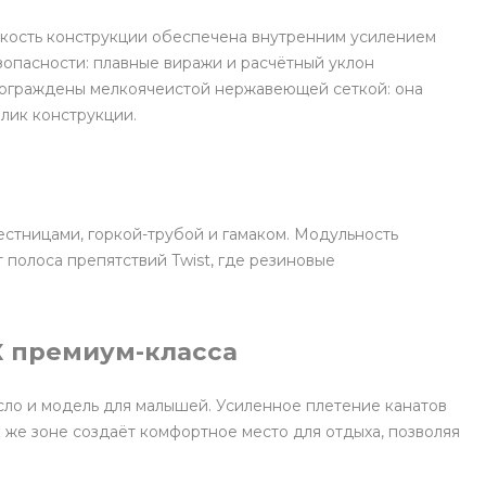
сткость конструкции обеспечена внутренним усилением
езопасности: плавные виражи и расчётный уклон
ы ограждены мелкоячеистой нержавеющей сеткой: она
лик конструкции.
стницами, горкой-трубой и гамаком. Модульность
 полоса препятствий Twist, где резиновые
К премиум-класса
есло и модель для малышей. Усиленное плетение канатов
 же зоне создаёт комфортное место для отдыха, позволяя