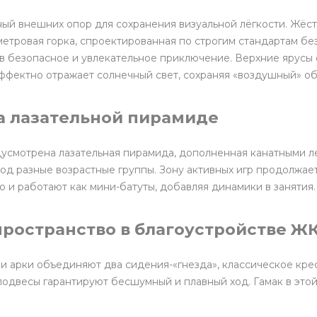
ный внешних опор для сохранения визуальной лёгкости. Жё
-метровая горка, спроектированная по строгим стандартам б
 в безопасное и увлекательное приключение. Верхние ярус
ффектно отражает солнечный свет, сохраняя «воздушный» об
а лазательной пирамиде
усмотрена лазательная пирамида, дополненная канатными ле
од разные возрастные группы. Зону активных игр продолжает
 и работают как мини-батуты, добавляя динамики в занятия.
пространство в благоустройстве Ж
ри арки объединяют два сидения-«гнезда», классическое кр
подвесы гарантируют бесшумный и плавный ход. Гамак в этой
.