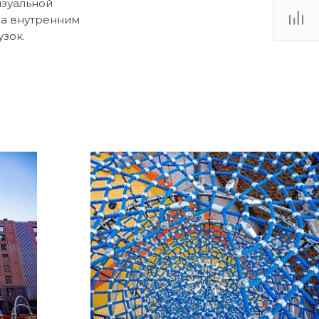
зуальной
на внутренним
зок.