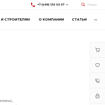
+7 (499) 130 00 57
Поиск
...
 И СТРОИТЕЛЯМ
О КОМПАНИИ
СТАТЬИ
+7 (499) 130 00 57
г. Москва, Марксистская 3
стр.2
Пн-Пт: 9:00-18:00
Cб-Вс: Выходной
hey@artdiplay.ru
мплекс,