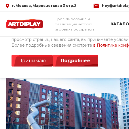
г. Москва, Марксистская 3 стр.2
hey@artdipla
Использование файлов Cookie
Проектирование и
КАТАЛО
реализация детских
Мы используем файлы cookie, разработанные нашими с
игровых пространств
третьими лицами, для анализа событий на нашем веб-с
просмотр страниц нашего сайта, вы принимаете условия
Более подробные сведения смотрите
в Политике кон
Главная
/
Проекты
/
ЖК Береговой
ЖК Береговой
Принимаю
Подробнее