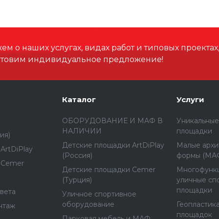
м о наших услугах, видах работ и типовых проектах
отовим индивидуальное предложение!
Каталог
Услуги
ОБОРУДОВАНИЕ И МАФ В
Уникальные
НАЛИЧИИ
площадки
ия)
Детские площадки ArtDiPlay
Малые архи
ArtDiPlay
(Россия)
формы (МА
 Cemer
Детские площадки Cemer
Многофунк
(Турция)
уличные сп
площадки
вета
Уличное спортивное
оборудование
Геопластика
нтаж
площадок
Парковая мебель и МАФ