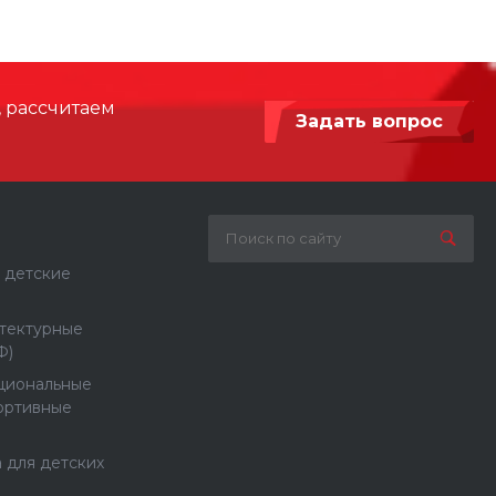
, рассчитаем
Задать вопрос
 детские
тектурные
Ф)
циональные
ортивные
 для детских