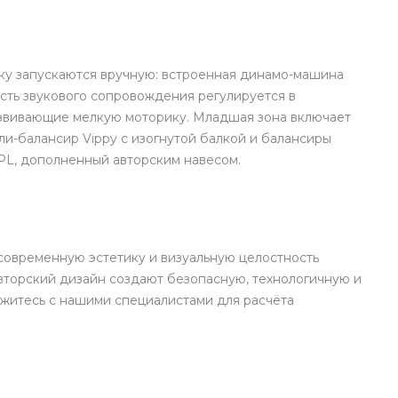
ку запускаются вручную: встроенная динамо-машина
сть звукового сопровождения регулируется в
азвивающие мелкую моторику. Младшая зона включает
ели-балансир Vippy с изогнутой балкой и балансиры
PL, дополненный авторским навесом.
современную эстетику и визуальную целостность
вторский дизайн создают безопасную, технологичную и
яжитесь с нашими специалистами для расчёта