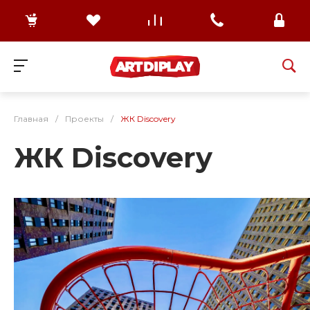
Главная
/
Проекты
/
ЖК Discovery
ЖК Discovery