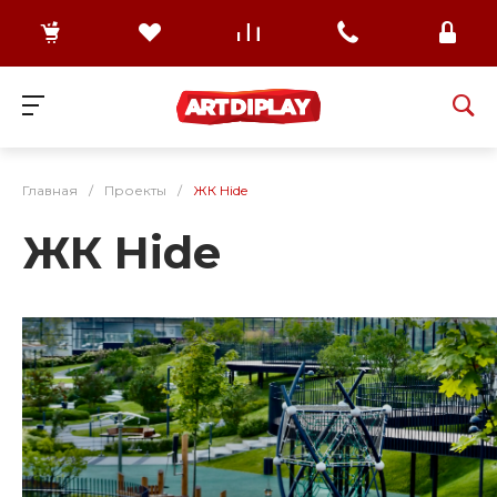
Главная
/
Проекты
/
ЖК Hide
ЖК Hide