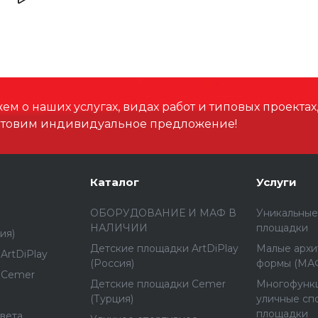
ddz0d05wkc41ak8e5arde4
232.13 КБ
.dwg
м о наших услугах, видах работ и типовых проектах
отовим индивидуальное предложение!
Каталог
Услуги
ОБОРУДОВАНИЕ И МАФ В
Уникальные
НАЛИЧИИ
площадки
ия)
Детские площадки ArtDiPlay
Малые архи
ArtDiPlay
(Россия)
формы (МА
 Cemer
Детские площадки Cemer
Многофунк
(Турция)
уличные сп
площадки
вета