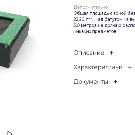
Дополнительно
Общая площадь с зоной без
22.20 m², Над батутом на в
3,0 метров не должно распо
никаких предметов
Описание
Характеристики
Батуты — это аксессу
наслаждаться все дети
Документы
позволяет играть инд
Ширина, мм
физическому развити
оставаться физически
1occ36fw55z52mzq1f4c4df
Высота падения, мм
257.5 КБ
.doc
Это игровое оборудова
проводят время и чув
Дополнительно
космонавты, возвраща
после приземления.