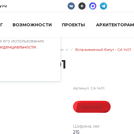
y.ru
Г
ВОЗМОЖНОСТИ
ПРОЕКТЫ
АРХИТЕКТОРАМ
пециалистами и
айте. Продолжая
 его использования.
фиденциальности
.
/
Встраиваемые батуты Cemer
/
Встраиваемый батут - CA 1401
 - CA 1401
Артикул:
CA 1401
Заказать
Ширина, мм
215