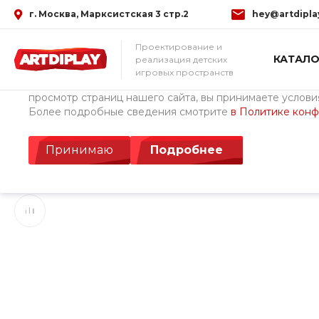
г. Москва, Марксистская 3 стр.2
hey@artdipla
Использование файлов Cookie
Проектирование и
КАТАЛО
реализация детских
Мы используем файлы cookie, разработанные нашими с
игровых пространств
третьими лицами, для анализа событий на нашем веб-с
просмотр страниц нашего сайта, вы принимаете условия
Более подробные сведения смотрите
в Политике кон
Главная
/
Каталог товаров
/
Детские площадки Cemer (Турция)
Встраиваемый батут
Принимаю
Подробнее