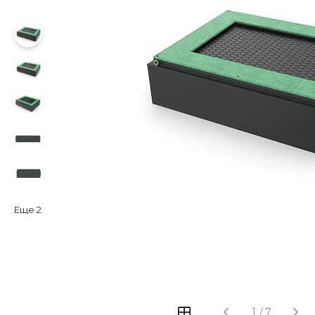
Еще
2
‹
›
1
/
7