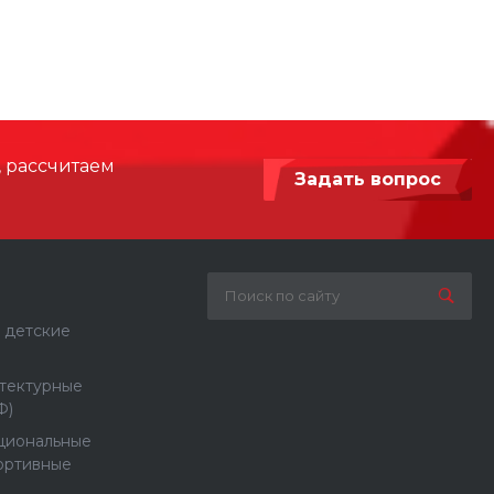
pychji8tag
должно располагаться никаких
предметов
, рассчитаем
Задать вопрос
 детские
тектурные
Ф)
циональные
ортивные