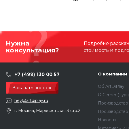
Нужна
Подробно расскаже
консультация?
стоимость и подг
О компании
+7 (499) 130 00 57
Об ArtDiPlay
Заказать звонок
О Сemer (Турц
hey@artdiplay.ru
Производство 
г. Москва, Марксистская 3 стр.2
Производство
Новости
Материалы и ц