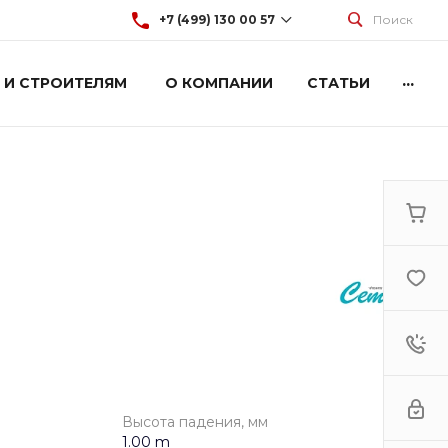
+7 (499) 130 00 57
Поиск
...
 И СТРОИТЕЛЯМ
О КОМПАНИИ
СТАТЬИ
+7 (499) 130 00 57
г. Москва, Марксистская 3
стр.2
Пн-Пт: 9:00-18:00
Cб-Вс: Выходной
hey@artdiplay.ru
Высота падения, мм
1.00 m