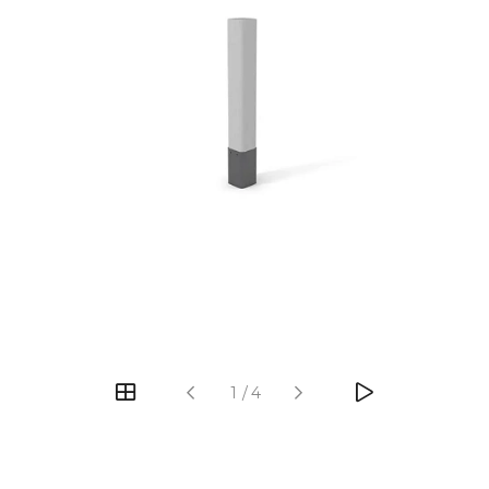
‹
›
1
/
4