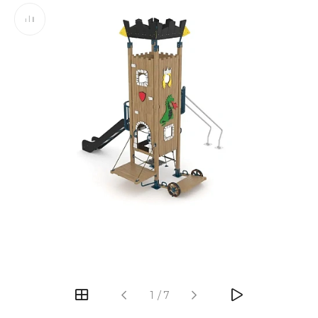
‹
›
1
/
7