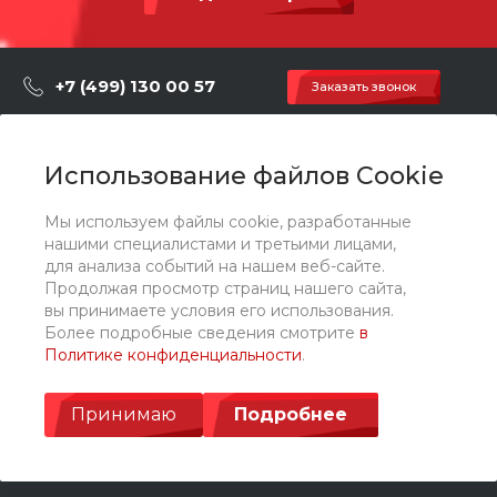
ловкость, равновесие и координацию.
+7 (499) 130 00 57
Заказать звонок
hey@artdiplay.ru
г. Москва, Марксистская 3 стр.2
Использование файлов Cookie
Мы используем файлы cookie, разработанные
О компании
нашими специалистами и третьими лицами,
для анализа событий на нашем веб-сайте.
Продолжая просмотр страниц нашего сайта,
Каталог
вы принимаете условия его использования.
Более подробные сведения смотрите
в
Политике конфиденциальности
.
Услуги
Принимаю
Подробнее