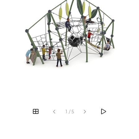
‹
›
1
/
5