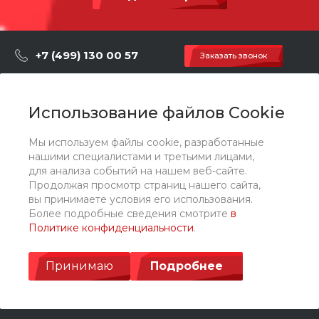
аской
Способ установки
Бетонирование
+7 (499) 130 00 57
Заказать звонок
hey@artdiplay.ru
г. Москва, Марксистская 3 стр.2
Использование файлов Cookie
Мы используем файлы cookie, разработанные
О компании
нашими специалистами и третьими лицами,
для анализа событий на нашем веб-сайте.
Продолжая просмотр страниц нашего сайта,
Каталог
вы принимаете условия его использования.
Более подробные сведения смотрите
в
Политике конфиденциальности
.
Услуги
Принимаю
Подробнее