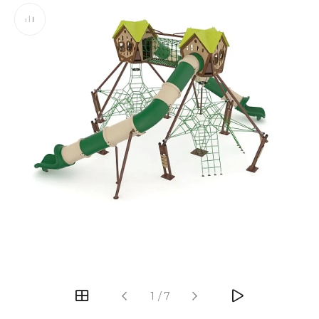
‹
›
1
/
7