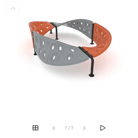
‹
›
1
/
7