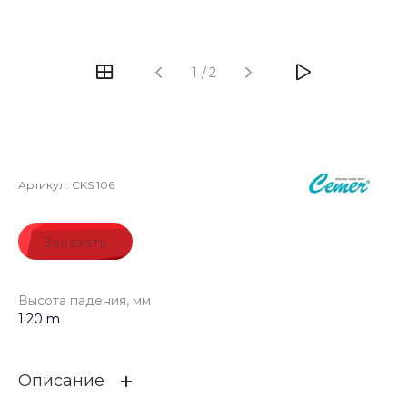
‹
›
1
/
2
Артикул:
CKS 106
Заказать
Высота падения, мм
1.20 m
Описание