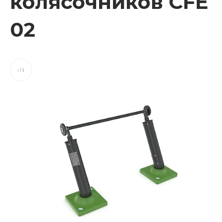
колясочников CFE
02