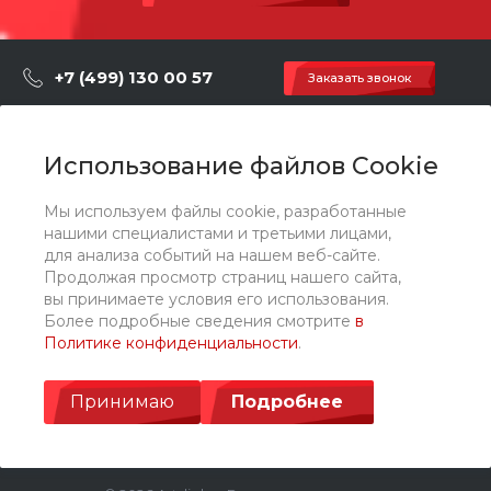
+7 (499) 130 00 57
Заказать звонок
hey@artdiplay.ru
г. Москва, Марксистская 3 стр.2
Использование файлов Cookie
Мы используем файлы cookie, разработанные
О компании
нашими специалистами и третьими лицами,
для анализа событий на нашем веб-сайте.
Продолжая просмотр страниц нашего сайта,
Каталог
вы принимаете условия его использования.
Более подробные сведения смотрите
в
Политике конфиденциальности
.
Услуги
Принимаю
Подробнее