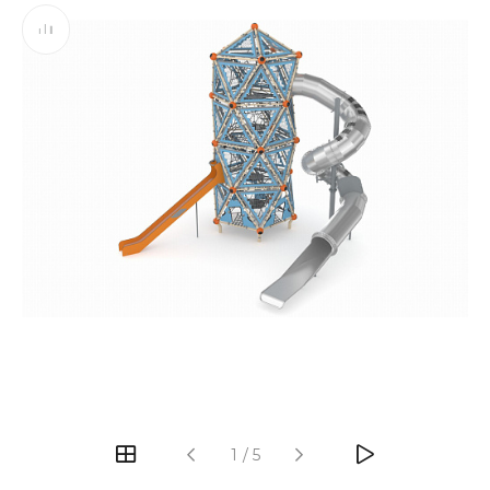
‹
›
1
/
5