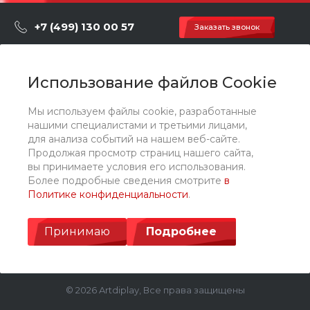
+7 (499) 130 00 57
Заказать звонок
hey@artdiplay.ru
г. Москва, Марксистская 3 стр.2
Использование файлов Cookie
Мы используем файлы cookie, разработанные
О компании
нашими специалистами и третьими лицами,
для анализа событий на нашем веб-сайте.
Продолжая просмотр страниц нашего сайта,
Каталог
вы принимаете условия его использования.
Более подробные сведения смотрите
в
Политике конфиденциальности
.
Услуги
Принимаю
Подробнее
© 2026 Artdiplay, Все права защищены