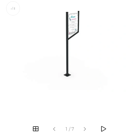
‹
›
1
/
7