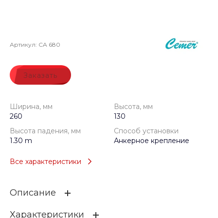
Артикул:
CA 680
Заказать
Ширина, мм
Высота, мм
260
130
Высота падения, мм
Способ установки
1.30 m
Анкерное крепление
Все характеристики
Описание
Характеристики
Восхождение на черепаху - один из аксессуаров,