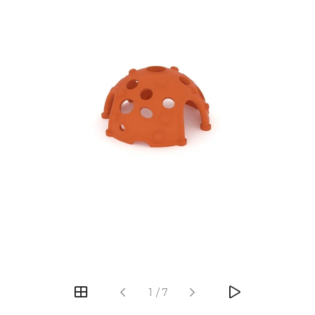
‹
›
1
/
7