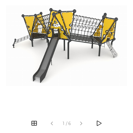
‹
›
1
/
6