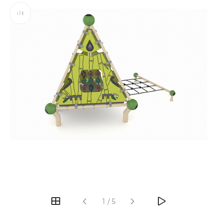
‹
›
1
/
5