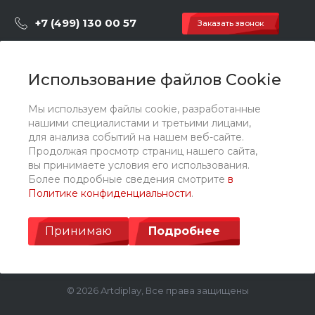
+7 (499) 130 00 57
Заказать звонок
hey@artdiplay.ru
г. Москва, Марксистская 3 стр.2
Использование файлов Cookie
Мы используем файлы cookie, разработанные
О компании
нашими специалистами и третьими лицами,
для анализа событий на нашем веб-сайте.
Продолжая просмотр страниц нашего сайта,
Каталог
вы принимаете условия его использования.
Более подробные сведения смотрите
в
Политике конфиденциальности
.
Услуги
Принимаю
Подробнее
© 2026 Artdiplay, Все права защищены