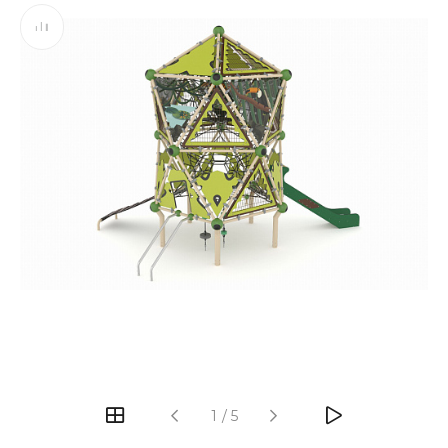
‹
›
1
/
5