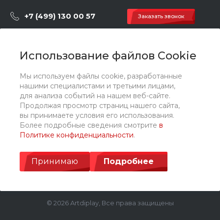
+7 (499) 130 00 57
Заказать звонок
hey@artdiplay.ru
г. Москва, Марксистская 3 стр.2
Использование файлов Cookie
Мы используем файлы cookie, разработанные
О компании
нашими специалистами и третьими лицами,
для анализа событий на нашем веб-сайте.
Продолжая просмотр страниц нашего сайта,
Каталог
вы принимаете условия его использования.
Более подробные сведения смотрите
в
Политике конфиденциальности
.
Услуги
Принимаю
Подробнее
© 2026 Artdiplay, Все права защищены