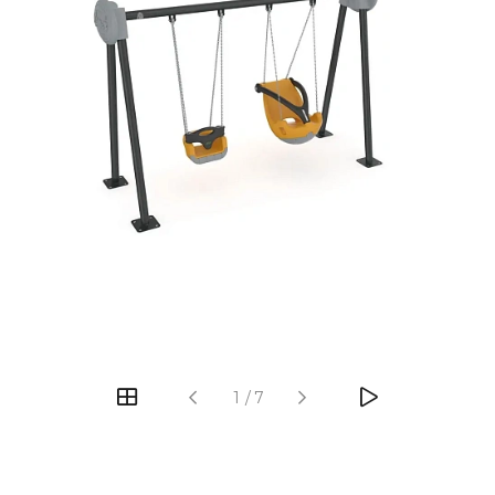
‹
›
1
/
7