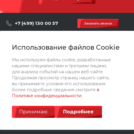
+7 (499) 130 00 57
Заказать звонок
hey@artdiplay.ru
г. Москва, Марксистская 3 стр.2
Использование файлов Cookie
Мы используем файлы cookie, разработанные
О компании
нашими специалистами и третьими лицами,
для анализа событий на нашем веб-сайте.
Продолжая просмотр страниц нашего сайта,
Каталог
вы принимаете условия его использования.
Более подробные сведения смотрите
в
Политике конфиденциальности
.
Услуги
Принимаю
Подробнее