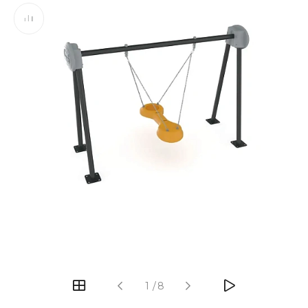
‹
›
1
/
8