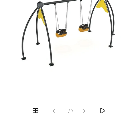
‹
›
1
/
7