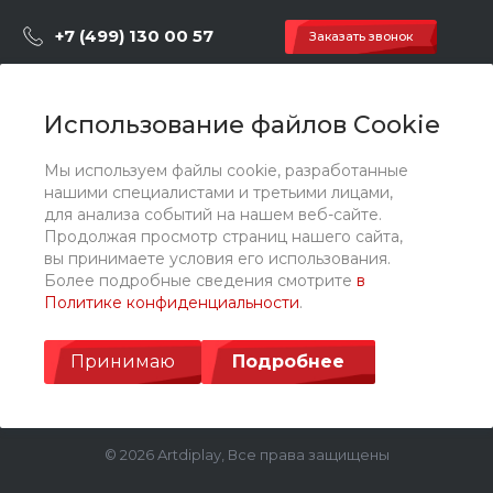
+7 (499) 130 00 57
Заказать звонок
hey@artdiplay.ru
г. Москва, Марксистская 3 стр.2
Использование файлов Cookie
Мы используем файлы cookie, разработанные
О компании
нашими специалистами и третьими лицами,
для анализа событий на нашем веб-сайте.
Продолжая просмотр страниц нашего сайта,
Каталог
вы принимаете условия его использования.
Более подробные сведения смотрите
в
Политике конфиденциальности
.
Услуги
Принимаю
Подробнее
© 2026 Artdiplay, Все права защищены