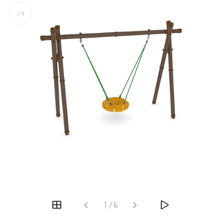
‹
›
1
/
6