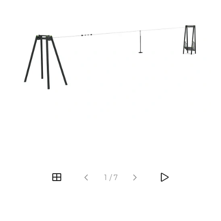
‹
›
1
/
7