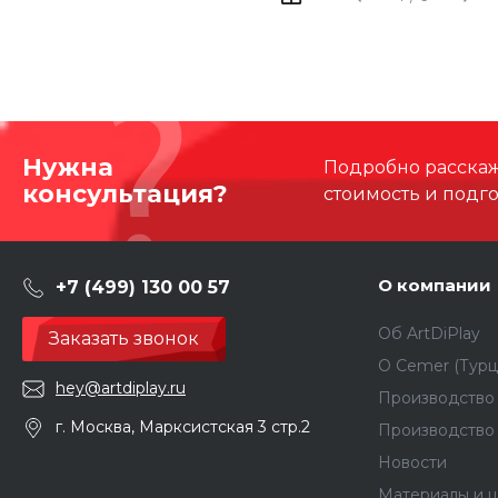
Нужна
Подробно расскаже
консультация?
стоимость и подг
О компании
+7 (499) 130 00 57
Об ArtDiPlay
Заказать звонок
О Сemer (Турц
hey@artdiplay.ru
Производство 
г. Москва, Марксистская 3 стр.2
Производство
Новости
Материалы и ц