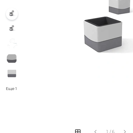
Еще
1
‹
›
1
/
6