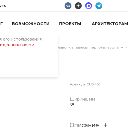
y.ru
Г
ВОЗМОЖНОСТИ
ПРОЕКТЫ
АРХИТЕКТОРАМ
пециалистами и
айте. Продолжая
 его использования.
фиденциальности
.
, парковая мебель, скамейки, лавочки, навесы, перголы и урны
/
 453
Артикул:
CUS 453
Ширина, мм
58
Описание