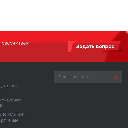
, рассчитаем
Задать вопрос
 детские
тектурные
Ф)
циональные
ортивные