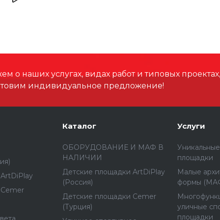
м о наших услугах, видах работ и типовых проектах
отовим индивидуальное предложение!
Каталог
Услуги
ОБОРУДОВАНИЕ И МАФ В
Уникальные
НАЛИЧИИ
площадки
ия)
Детские площадки ArtDiPlay
Малые архи
ArtDiPlay
(Россия)
формы (МА
 Cemer
Детские площадки Cemer
Многофунк
(Турция)
уличные сп
площадки
вета