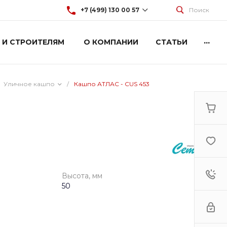
+7 (499) 130 00 57
Поиск
...
 И СТРОИТЕЛЯМ
О КОМПАНИИ
СТАТЬИ
+7 (499) 130 00 57
г. Москва, Марксистская 3
стр.2
Пн-Пт: 9:00-18:00
Cб-Вс: Выходной
Уличное кашпо
/
Кашпо АТЛАС - CUS 453
hey@artdiplay.ru
Высота, мм
50