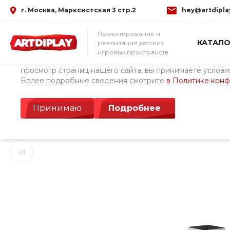
г. Москва, Марксистская 3 стр.2
hey@artdipla
Использование файлов Cookie
Проектирование и
КАТАЛО
реализация детских
Мы используем файлы cookie, разработанные нашими с
игровых пространств
третьими лицами, для анализа событий на нашем веб-с
просмотр страниц нашего сайта, вы принимаете условия
Более подробные сведения смотрите
в Политике кон
Главная
/
Каталог товаров
/
МАФ - Малые архитектурные формы
Кашпо АТЛАС - CUS
Принимаю
Подробнее