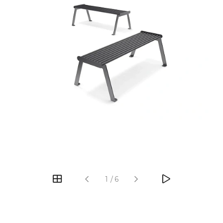
‹
›
1
/
6