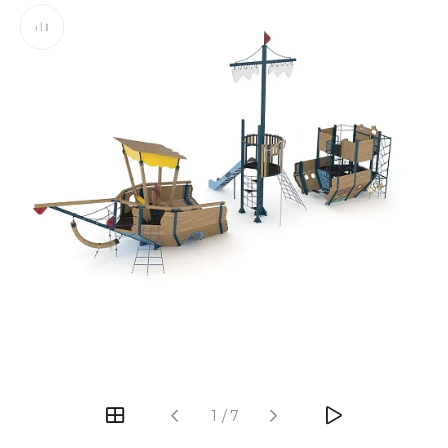
‹
›
1
/
7