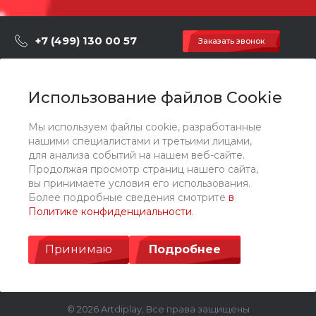
Дополнительно
Общая площадь с зоной б
езопасности - 114.30 m²
+7 (499) 130 00 57
Заказать звонок
hey@artdiplay.ru
г. Москва, Марксистская 3 стр.2
Использование файлов Cookie
Мы используем файлы cookie, разработанные
О компании
нашими специалистами и третьими лицами,
для анализа событий на нашем веб-сайте.
Продолжая просмотр страниц нашего сайта,
Каталог
вы принимаете условия его использования.
Более подробные сведения смотрите
в
Политике конфиденциальности
.
Услуги
Принимаю
Подробнее
© 2026 Artdiplay, Все права защищены