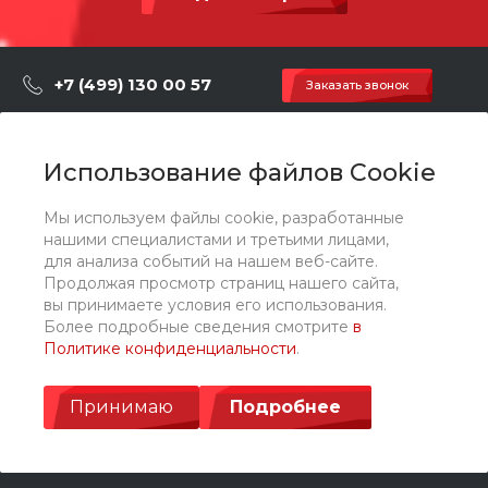
+7 (499) 130 00 57
Заказать звонок
hey@artdiplay.ru
г. Москва, Марксистская 3 стр.2
Использование файлов Cookie
Мы используем файлы cookie, разработанные
О компании
нашими специалистами и третьими лицами,
для анализа событий на нашем веб-сайте.
Продолжая просмотр страниц нашего сайта,
Каталог
вы принимаете условия его использования.
Более подробные сведения смотрите
в
Политике конфиденциальности
.
Услуги
Принимаю
Подробнее