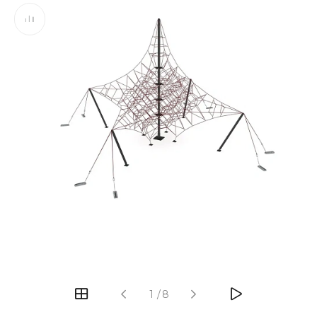
‹
›
1
/
8