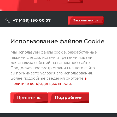
6utvkedgbggq0qfttq4n4p2drwva3rni
5.21 МБ
.dwg
+7 (499) 130 00 57
Заказать звонок
hey@artdiplay.ru
г. Москва, Марксистская 3 стр.2
Использование файлов Cookie
Мы используем файлы cookie, разработанные
О компании
нашими специалистами и третьими лицами,
для анализа событий на нашем веб-сайте.
Продолжая просмотр страниц нашего сайта,
Каталог
вы принимаете условия его использования.
Более подробные сведения смотрите
в
Политике конфиденциальности
.
Услуги
Принимаю
Подробнее