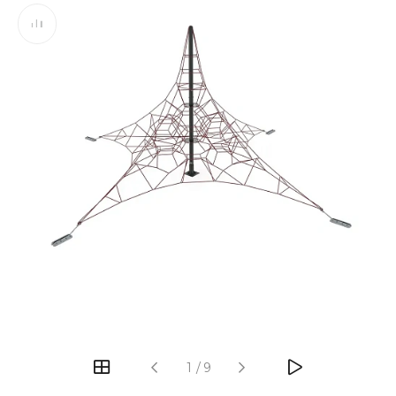
‹
›
1
/
9