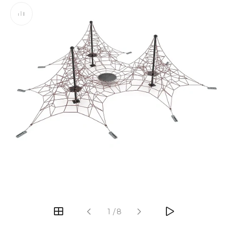
‹
›
1
/
8