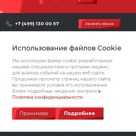
+7 (499) 130 00 57
Заказать звонок
hey@artdiplay.ru
г. Москва, Марксистская 3 стр.2
Использование файлов Cookie
Мы используем файлы cookie, разработанные
О компании
нашими специалистами и третьими лицами,
для анализа событий на нашем веб-сайте.
Продолжая просмотр страниц нашего сайта,
Каталог
вы принимаете условия его использования.
Более подробные сведения смотрите
в
Политике конфиденциальности
.
Услуги
Принимаю
Подробнее