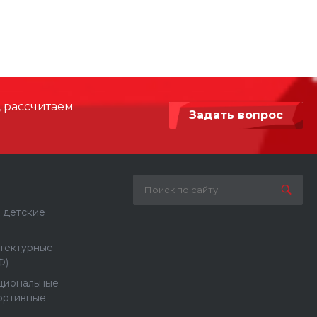
1550
3100
 мм
6750 х 4550
, рассчитаем
Задать вопрос
1000
Древесина робинии
 детские
тектурные
Ф)
циональные
ортивные