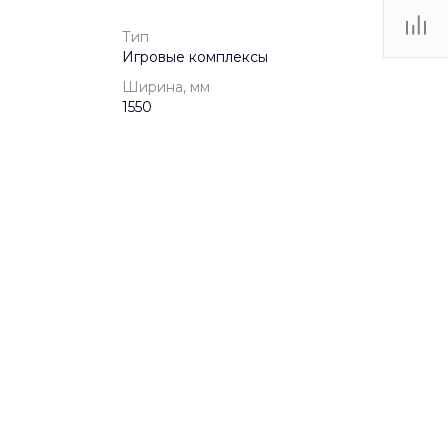
Тип
Игровые комплексы
Ширина, мм
1550
от 3 до 12 лет
p-product-
rges-204-p-rges-204-p-safety-area
Игровые комплексы
59.59 КБ
.dwg
3750