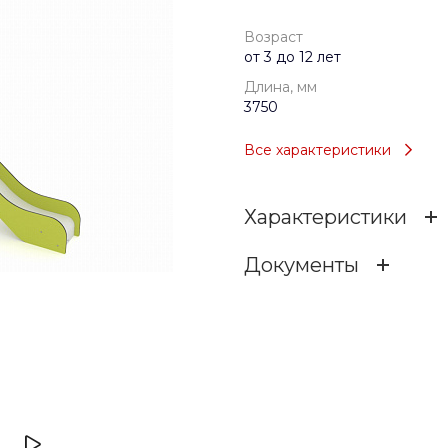
Возраст
от 3 до 12 лет
Длина, мм
3750
Все характеристики
Характеристики
Документы
Возраст
rges-204-p-tse-rges-204-
Тип
sheet
.pdf
3.04 МБ
Длина, мм