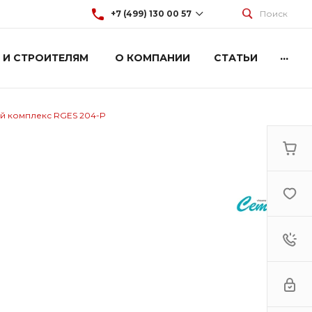
+7 (499) 130 00 57
Поиск
...
 И СТРОИТЕЛЯМ
О КОМПАНИИ
СТАТЬИ
+7 (499) 130 00 57
г. Москва, Марксистская 3
стр.2
Пн-Пт: 9:00-18:00
Cб-Вс: Выходной
й комплекс RGES 204-P
hey@artdiplay.ru