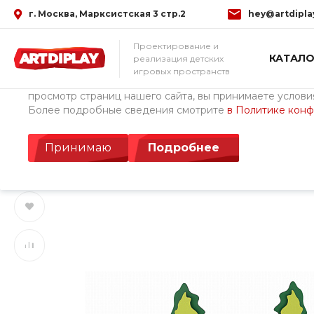
г. Москва, Марксистская 3 стр.2
hey@artdipla
Использование файлов Cookie
Проектирование и
КАТАЛО
реализация детских
Мы используем файлы cookie, разработанные нашими с
игровых пространств
третьими лицами, для анализа событий на нашем веб-с
просмотр страниц нашего сайта, вы принимаете условия
Более подробные сведения смотрите
в Политике кон
Главная
/
Каталог товаров
/
Детские площадки Cemer (Турция)
Игровой комплекс 
Принимаю
Подробнее