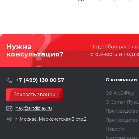
Нужна
Подробно расскаже
консультация?
стоимость и подг
О компании
+7 (499) 130 00 57
Об ArtDiPlay
Заказать звонок
О Сemer (Турц
hey@artdiplay.ru
Производство 
г. Москва, Марксистская 3 стр.2
Производство
Новости
Материалы и ц