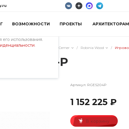
y.ru
Г
ВОЗМОЖНОСТИ
ПРОЕКТЫ
АРХИТЕКТОРАМ
пециалистами и
айте. Продолжая
 его использования.
фиденциальности
.
/
Оборудование из дерева Cemer
/
Robinia Wood
/
Игрово
RGES 204-P
Артикул:
RGES204P
1 152 225 ₽
В корзину