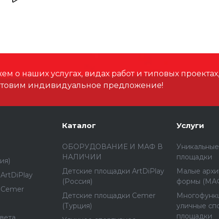
Ширина, мм
Высота, мм
Размеры зоны падения,
м о наших услугах, видах работ и типовых проектах
отовим индивидуальное предложение!
Высота падения, мм
Материал
Каталог
Услуги
ОБОРУДОВАНИЕ И МАФ В
Уникальные
НАЛИЧИИ
площадки
ия)
Детские площадки ArtDiPlay
Малые архи
ArtDiPlay
(Россия)
формы (МА
 Cemer
Детские площадки Cemer
Многофунк
(Турция)
уличные сп
площадки
вета