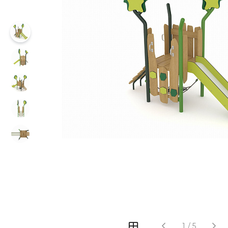
‹
›
1
/
5