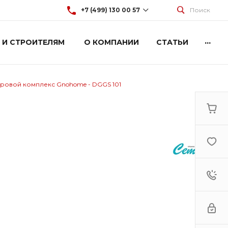
+7 (499) 130 00 57
Поиск
...
 И СТРОИТЕЛЯМ
О КОМПАНИИ
СТАТЬИ
+7 (499) 130 00 57
г. Москва, Марксистская 3
стр.2
Пн-Пт: 9:00-18:00
Cб-Вс: Выходной
ровой комплекс Gnohome - DGGS 101
hey@artdiplay.ru