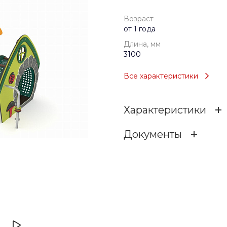
Возраст
от 1 года
Длина, мм
3100
Все характеристики
Характеристики
Документы
Возраст
dggs-101-tse-dggs-101-pro
Тип
8.98 МБ
.pdf
Длина, мм