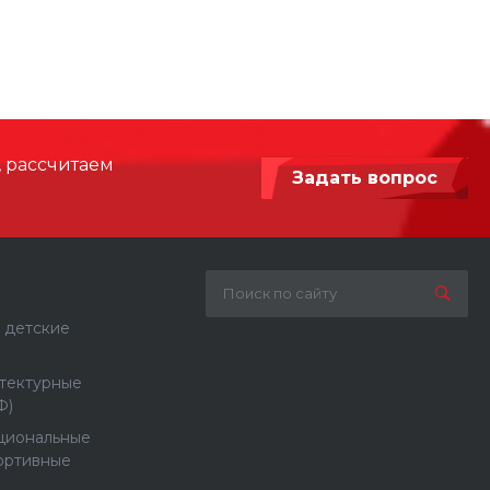
2750
2300
 мм
6100 х 5750
, рассчитаем
Задать вопрос
HPL, Сталь с порошковой покраской
 детские
тектурные
Ф)
циональные
ортивные