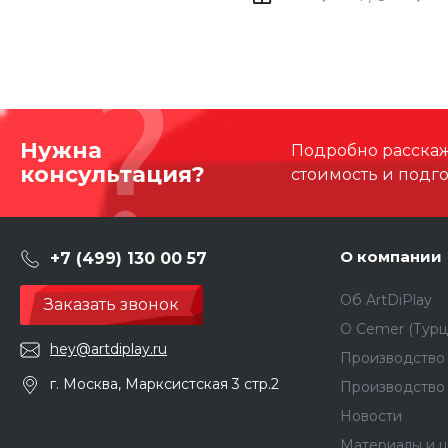
Нужна
Подробно расскаже
консультация?
стоимость и подг
О компании
+7 (499) 130 00 57
Об ArtDiPlay
Заказать звонок
О Сemer (Турц
hey@artdiplay.ru
Производство 
г. Москва, Марксистская 3 стр.2
Производство
Новости
Материалы и ц