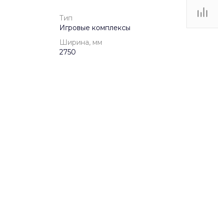
Тип
Игровые комплексы
Ширина, мм
2750
от 1 года
duct-sheet
dggs-101-dggs-101-safety-area
Игровые комплексы
896.62 КБ
.dwg
3100