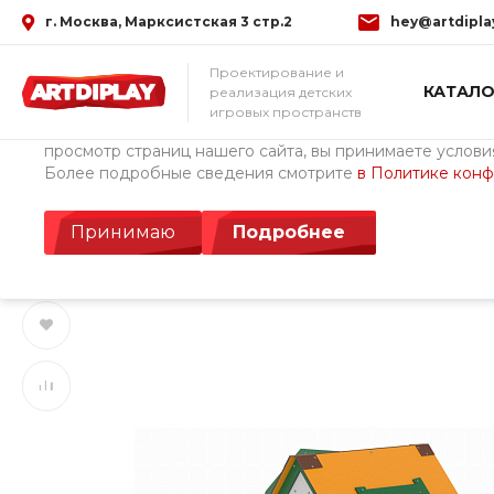
г. Москва, Марксистская 3 стр.2
hey@artdipla
Использование файлов Cookie
Проектирование и
КАТАЛО
реализация детских
Мы используем файлы cookie, разработанные нашими с
игровых пространств
третьими лицами, для анализа событий на нашем веб-с
просмотр страниц нашего сайта, вы принимаете условия
Более подробные сведения смотрите
в Политике кон
Главная
/
Каталог товаров
/
Детские площадки Cemer (Турция)
Игровой комплекс 
Принимаю
Подробнее