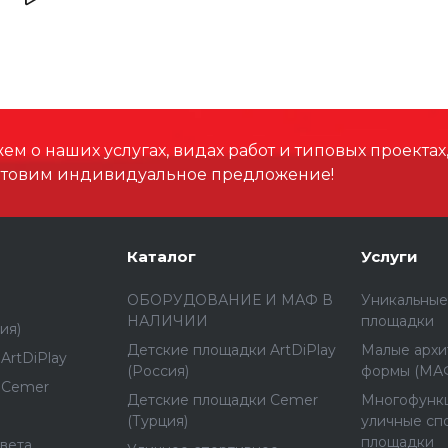
Ширина, мм
Высота, мм
Размеры зоны падения,
м о наших услугах, видах работ и типовых проектах
отовим индивидуальное предложение!
Материал
Каталог
Услуги
ОБОРУДОВАНИЕ И МАФ В
Уникальные
НАЛИЧИИ
площадки
ия)
Детские площадки ArtDiPlay
Малые архи
ArtDiPlay
(Россия)
формы (МА
 Cemer
Детские площадки Cemer
Многофунк
(Турция)
уличные сп
площадки
вета