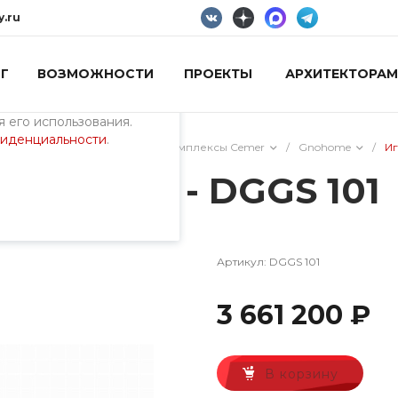
y.ru
Г
ВОЗМОЖНОСТИ
ПРОЕКТЫ
АРХИТЕКТОРАМ
пециалистами и
айте. Продолжая
 его использования.
фиденциальности
.
/
Тематические игровые комплексы Cemer
/
Gnohome
/
Иг
Gnohome - DGGS 101
Артикул:
DGGS 101
3 661 200 ₽
В корзину