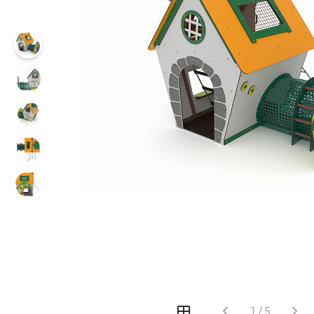
‹
›
1
/
5