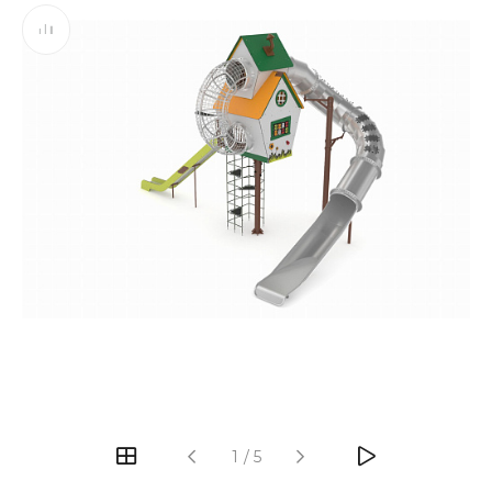
‹
›
1
/
5